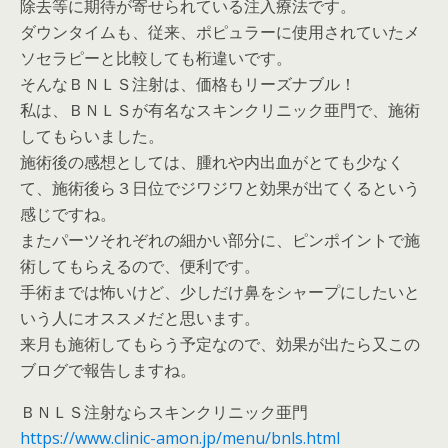
除去等に期待が寄せられている注入療法です。
ダウンタイムも、従来、ポピュラーに使用されていたメ
ソセラピーと比較しても桁違いです。
そんなＢＮＬＳ注射は、価格もリーズナブル！
私は、ＢＮＬＳが有名なスキンクリニック亜門で、施術
してもらいました。
施術後の感想としては、腫れや内出血がとても少なく
て、施術後ら３日位でジワジワと効果が出てくるという
感じですね。
またパーツそれぞれの細かい部分に、ピンポイントで施
術してもらえるので、便利です。
手術までは怖いけど、少しだけ鼻をシャープにしたいと
いう人にオススメだと思います。
来月も施術してもらう予定なので、効果が出たら又この
ブログで報告しますね。
ＢＮＬＳ注射ならスキンクリニック亜門
https://www.clinic-amon.jp/menu/bnls.html