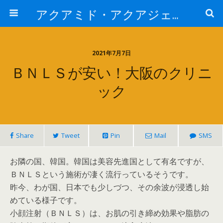
アクアミド・アクアジェルについて
2021年7月7日
ＢＮＬＳが安い！大阪のクリニ
ック
Share
Tweet
Pin
Mail
SMS
お隣の国、韓国。韓国は美容先進国として有名ですが、
ＢＮＬＳという施術が凄く流行っているそうです。
昨今、わが国、日本でも少しづつ、その余波が浸透し始
めている様子です。
小顔注射（ＢＮＬＳ）は、お肌の引き締め効果や脂肪の